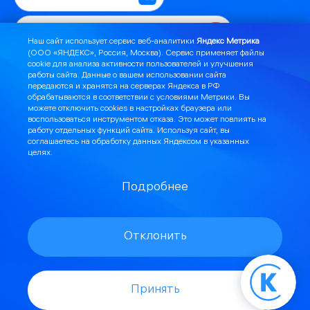
Связаться с технической поддержкой
Наш сайт использует сервис веб-аналитики
Яндекс Метрика
(ООО «ЯНДЕКС», Россия, Москва). Сервис применяет файлы
cookie для анализа активности пользователей и улучшения
Предложить выгодные акции
работы сайта. Данные о вашем использовании сайта
передаются и хранятся на серверах Яндекса в РФ
обрабатываются в соответствии с
условиями Метрики
. Вы
Подключить телефонию
можете отключить cookies в настройках браузера или
воспользоваться инструментом
отказа
. Это может повлиять на
работу отдельных функций сайта. Используя сайт, вы
Настроить роутер или ТВ
соглашаетесь на обработку данных Яндексом в указанных
целях.
Заказать обратный звонок
Подробнее
Узнать о новостях и технических работах
Отклонить
Подобрать тариф
Пополнить счет
Найти лицензии и шаблоны документов
Принять