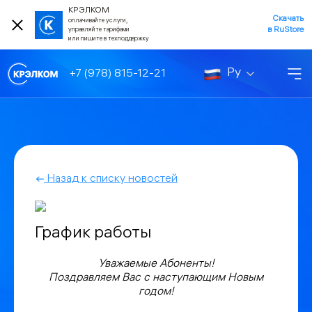
КРЭЛКОМ
Скачать
оплачивайте услуги,
в RuStore
управляйте тарифами
или пишите в техподдержку
Ру
+7 (978) 815-12-21
Назад к списку новостей
График работы
Уважаемые Абоненты!
Поздравляем Вас с наступающим Новым
годом!