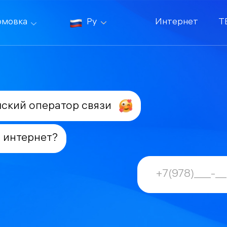
мовка
Ру
Интернет
Т
мский оператор связи
 интернет?