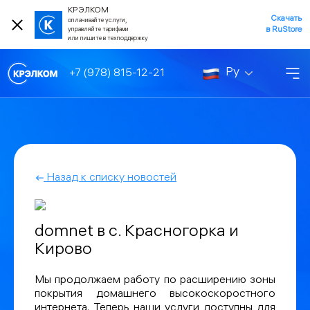
КРЭЛКОМ
Скачать
оплачивайте услуги,
в RuStore
управляйте тарифами
или пишите в техподдержку
Ру
+7 (978) 815-12-21
Назад к списку новостей
domnet в с. Красногорка и
Кирово
Мы продолжаем работу по расширению зоны
покрытия домашнего высокоскоростного
интернета. Теперь наши услуги доступны для